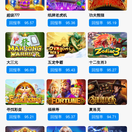
超级777
纸牌老虎机
功夫熊猫
回报率
95.57
回报率
95.36
回报率
95.19
大三元
五龙争霸
十二生肖3
回报率
96.09
回报率
95.43
回报率
95.27
寻找彩蛋
福禄寿
夏洛克
回报率
95.21
回报率
95.37
回报率
94.71