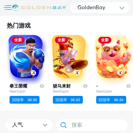
GoldenBay
热门游戏
全新
全新
全新
拳王榮耀
骏马来财
-
Nextspin
Nextspin
Nextspin
回报率
96.95
回报率
96.83
回报率
96.84
人气