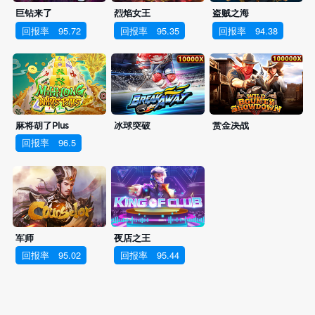
巨钻来了
烈焰女王
盗贼之海
回报率
95.72
回报率
95.35
回报率
94.38
麻将胡了Plus
冰球突破
赏金决战
回报率
96.5
军师
夜店之王
回报率
95.02
回报率
95.44