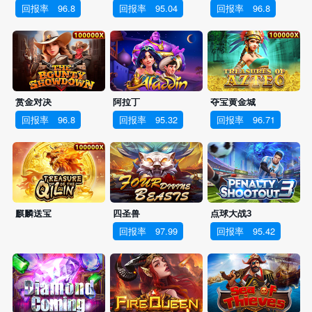
回报率
96.8
回报率
95.04
回报率
96.8
赏金对决
阿拉丁
夺宝黄金城
回报率
96.8
回报率
95.32
回报率
96.71
麒麟送宝
四圣兽
点球大战3
回报率
97.99
回报率
95.42