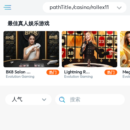
pathTitle./casino/rollex11
最佳真人娱乐游戏
热门
热门
BK8 Salon Prive Baccarat
Lightning Roulette
Meg
Evolution Gaming
Evolution Gaming
Evol
人气