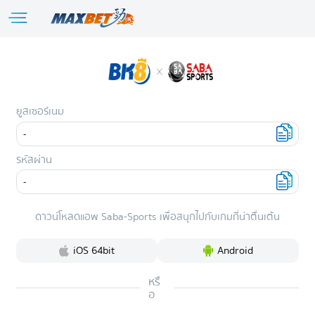
ยูสเซอร์เนม
รหัสผ่าน
ดาวน์โหลดแอพ Saba-Sports เพื่อสนุกไปกับเกมที่น่าตื่นเต้น
iOS 64bit
Android
หรื
อ