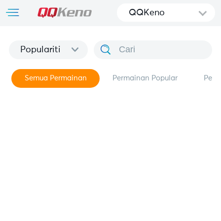
QQKeno
Populariti
Semua Permainan
Permainan Popular
Perm