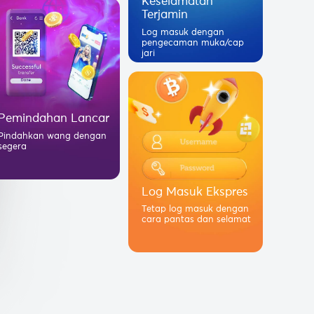
Keselamatan
Terjamin
Log masuk dengan
pengecaman muka/cap
jari
Pemindahan Lancar
Pindahkan wang dengan
segera
Log Masuk Ekspres
Tetap log masuk dengan
cara pantas dan selamat