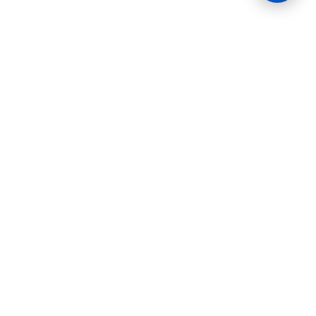
Malaysia
Pengsijilan