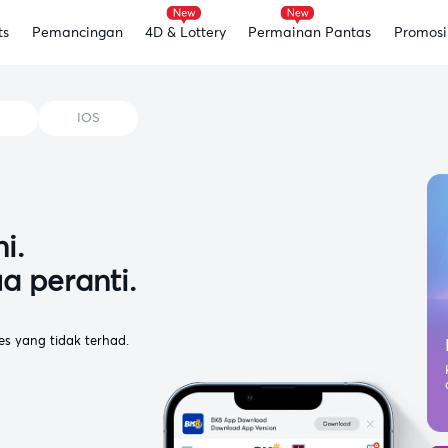
ts
Pemancingan
4D & Lottery
Permainan Pantas
Promosi
IOS
i.
 peranti.
es yang tidak terhad.