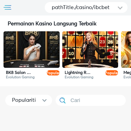
pathTitle./casino/ibcbet
Permainan Kasino Langsung Terbaik
Popular
Popular
BK8 Salon Prive Baccarat
Lightning Roulette
Meg
Evolution Gaming
Evolution Gaming
Evol
Populariti