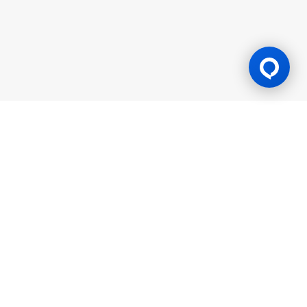
Lesen Permainan
BK8 diuruskan oleh Mettlemind Tech Ltd., nombor pendaftaran:
15779, dengan alamat berdaftar di Hamchako, Mutsamudu,
Pulau Autonomi Anjouan, Kesatuan Comoros. BK8 berlesen dan
dikawal selia oleh Kerajaan Pulau Autonomi Anjouan, Kesatuan